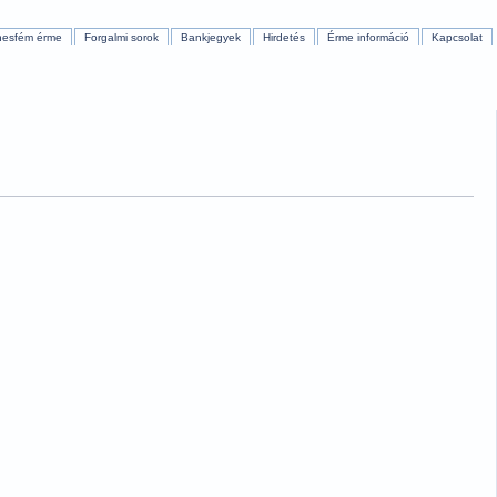
nesfém érme
Forgalmi sorok
Bankjegyek
Hirdetés
Érme információ
Kapcsolat