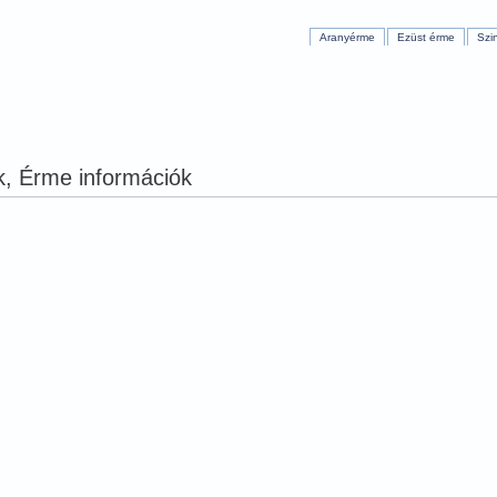
Aranyérme
Ezüst érme
Szi
, Érme információk