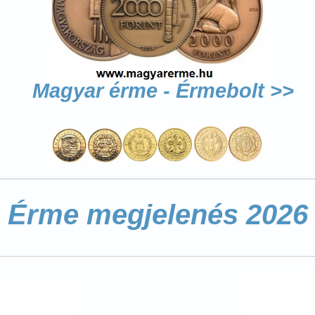
Magyar érme - Érmebol
t >>
Érme megjelenés 2026