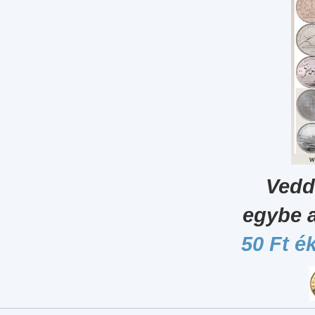
Vedd
egybe 
50 Ft é