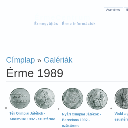
Aranyérme
E
ÉrmeCentrum
Érmegyűjtés - Érme információk
Címplap
»
Galériák
Érme 1989
Téli Olimpiai Játékok -
Védd a 
Nyári Olimpiai Játékok -
Albertville 1992 - ezüstérme
ezüsté
Barcelona 1992 -
ezüstérme