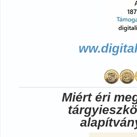
ww.digita
Miért éri me
tárgyieszk
alapítvá