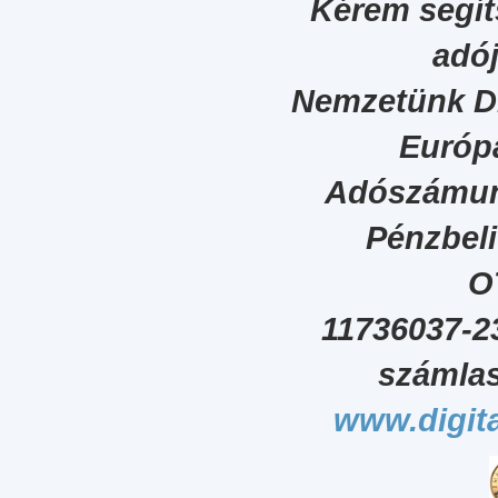
Kérem segít
adój
Nemzetünk Dig
Európa
Adószámun
Pénzbel
O
11736037-2
számlas
www.digita