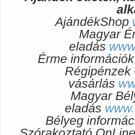
al
AjándékShop
Magyar É
eladás
www
Érme információ
Régipénzek 
vásárlás
ww
Magyar Bél
eladás
www.
Bélyeg informá
Szórakoztató OnLi