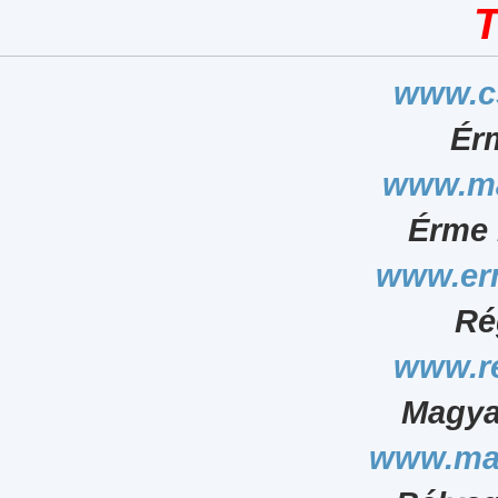
T
www.c
Ér
www.ma
Érme 
www.er
Ré
www.r
Magya
www.ma