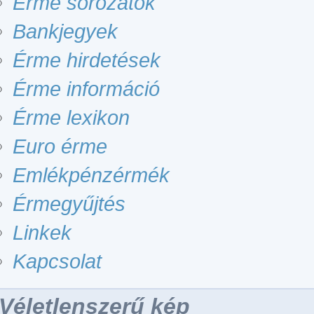
Érme sorozatok
Bankjegyek
Érme hirdetések
Érme információ
Érme lexikon
Euro érme
Emlékpénzérmék
Érmegyűjtés
Linkek
Kapcsolat
Véletlenszerű kép