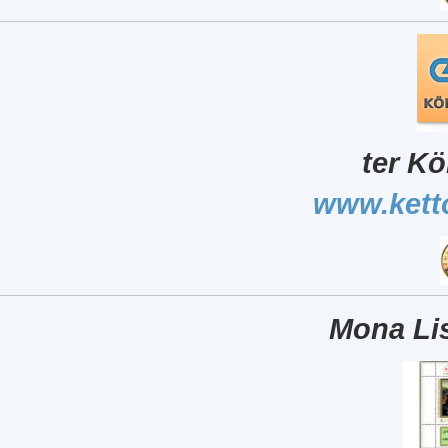
ter Kö
www.kett
Mona Lis