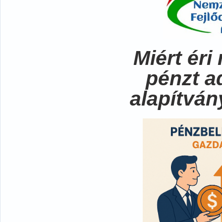
Miért ér
pénzt a
alapítvá