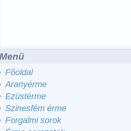
Menü
Főoldal
Aranyérme
Ezüstérme
Szinesfém érme
Forgalmi sorok