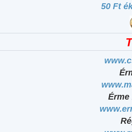
50 Ft é
T
www.c
Ér
www.ma
Érme 
www.er
Ré