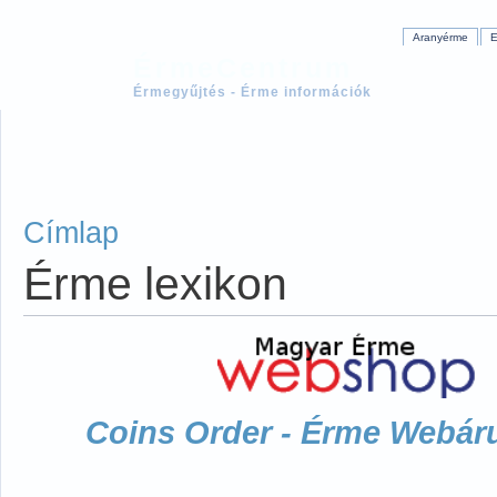
Aranyérme
E
ÉrmeCentrum
Érmegyűjtés - Érme információk
Címlap
Érme lexikon
Coins Order - Érme Webár