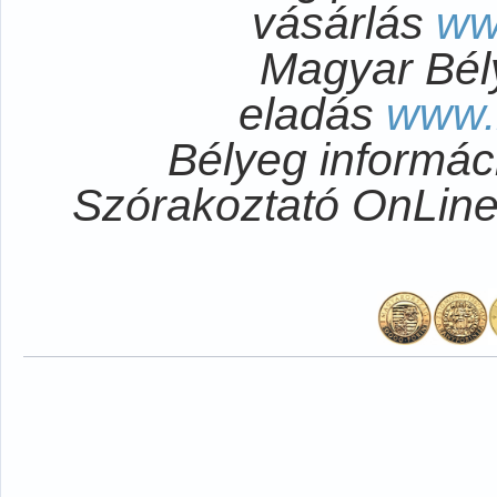
vásárlás
ww
Magyar Bél
eladás
www.
Bélyeg informá
Szórakoztató OnLi