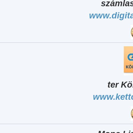
számlas
www.digita
ter Kö
www.kett