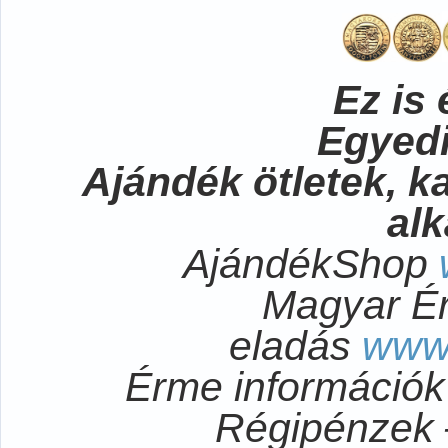
Ez is 
Egyedi
Ajándék ötletek, 
al
AjándékShop
Magyar É
eladás
www
Érme információ
Régipénzek 