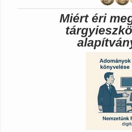
Miért éri me
tárgyieszk
alapítvá