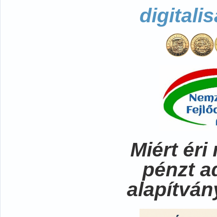
digitali
Miért ér
pénzt a
alapítvá