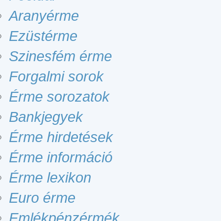
Aranyérme
Ezüstérme
Szinesfém érme
Forgalmi sorok
Érme sorozatok
Bankjegyek
Érme hirdetések
Érme információ
Érme lexikon
Euro érme
Emlékpénzérmék