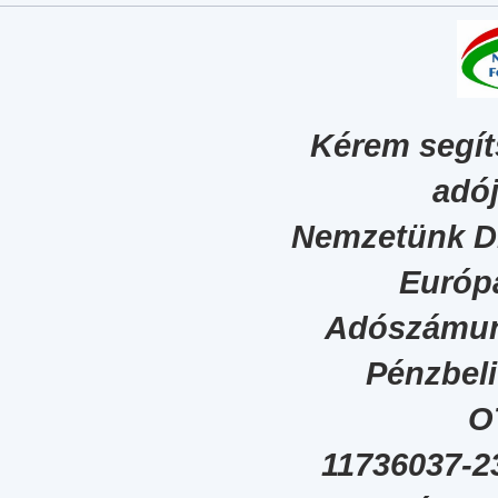
Kérem segít
adój
Nemzetünk Dig
Európa
Adószámun
Pénzbel
O
11736037-2