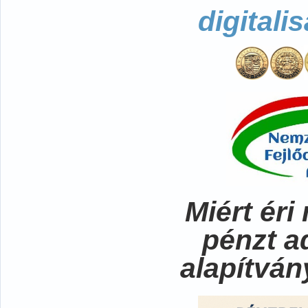
digitali
Miért ér
pénzt a
alapítvá