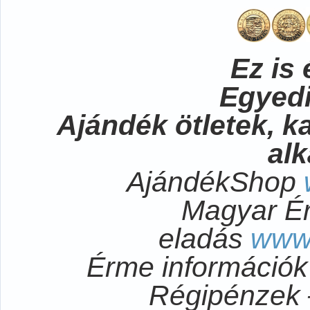
Ez is 
Egyedi
Ajándék ötletek, 
al
AjándékShop
Magyar É
eladás
www
Érme információ
Régipénzek 