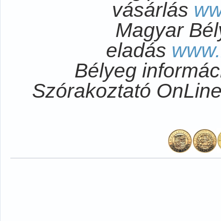
vásárlás
ww
Magyar Bél
eladás
www.
Bélyeg informá
Szórakoztató OnLi