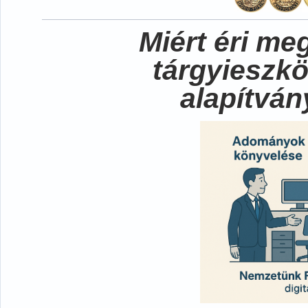
Miért éri me
tárgyieszk
alapítvá