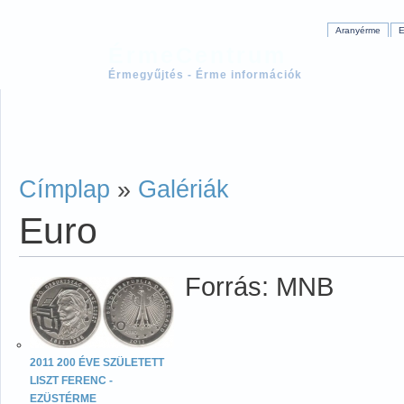
Aranyérme
E
ÉrmeCentrum
Érmegyűjtés - Érme információk
Címplap
»
Galériák
Euro
Forrás: MNB
2011 200 ÉVE SZÜLETETT
LISZT FERENC -
EZÜSTÉRME