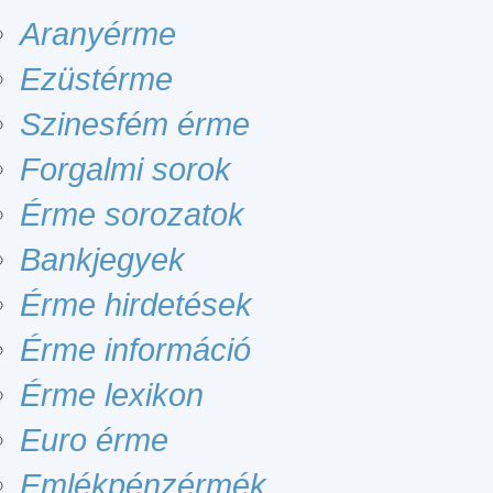
Aranyérme
Ezüstérme
Szinesfém érme
Forgalmi sorok
Érme sorozatok
Bankjegyek
Érme hirdetések
Érme információ
Érme lexikon
Euro érme
Emlékpénzérmék