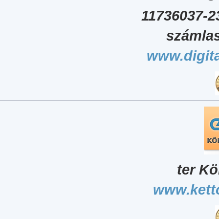
11736037-2
számlas
www.digita
ter Kö
www.kett