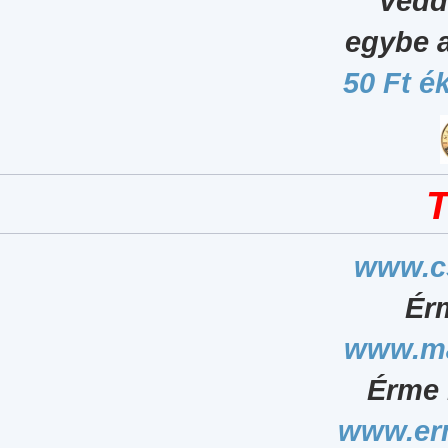
Vedd
egybe 
50 Ft é
T
www.c
Ér
www.ma
Érme 
www.er