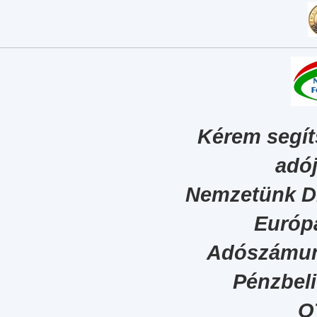
Kérem segít
adój
Nemzetünk Dig
Európa
Adószámun
Pénzbel
O