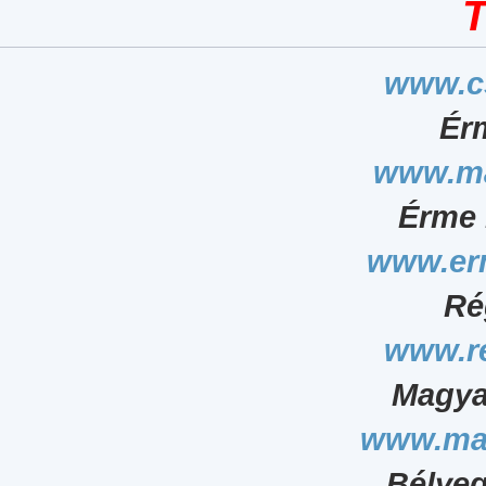
T
www.c
Ér
www.ma
Érme 
www.er
Ré
www.r
Magya
www.ma
Bélyeg