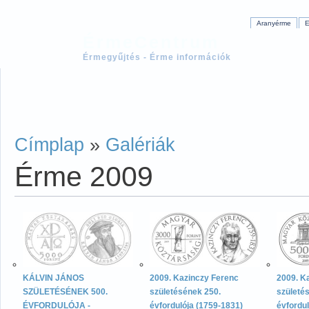
Aranyérme
E
ÉrmeCentrum
Érmegyűjtés - Érme információk
Címplap
»
Galériák
Érme 2009
KÁLVIN JÁNOS
2009. Kazinczy Ferenc
2009. K
SZÜLETÉSÉNEK 500.
születésének 250.
születé
ÉVFORDULÓJA -
évfordulója (1759-1831)
évfordul