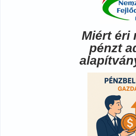
Miért ér
pénzt a
alapítvá