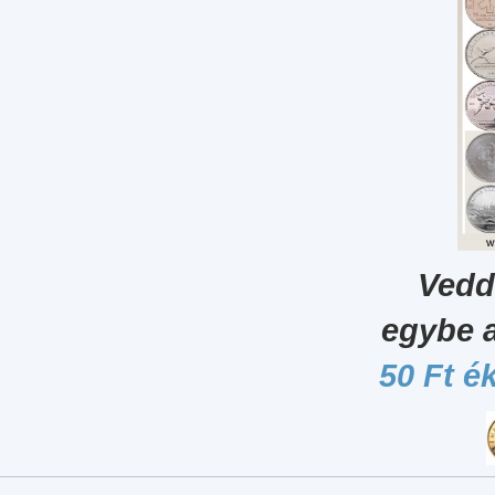
Vedd
egybe 
50 Ft é