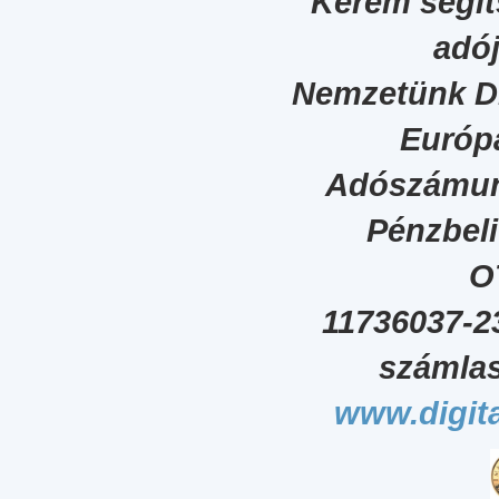
Kérem segít
adój
Nemzetünk Dig
Európa
Adószámun
Pénzbel
O
11736037-2
számlas
www.digita