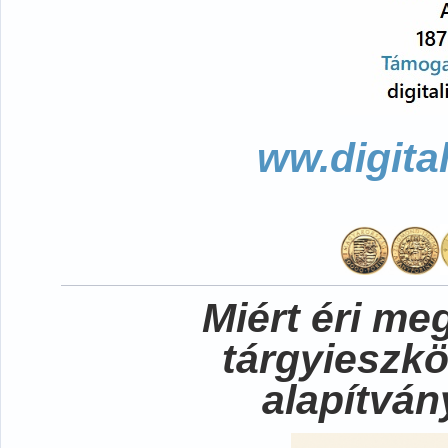
ww.digita
Miért éri me
tárgyieszk
alapítvá