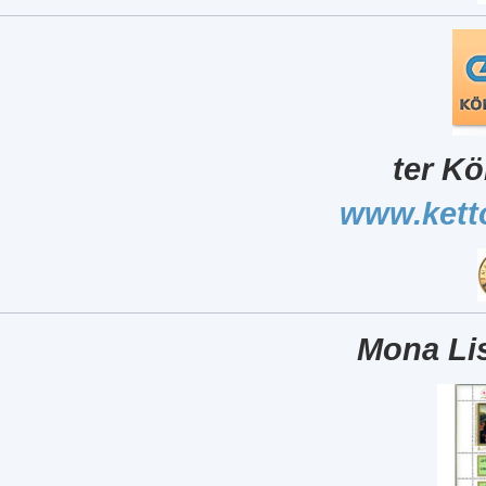
ter Kö
www.kett
Mona Lis