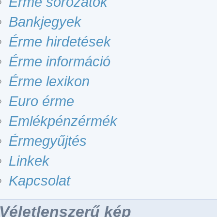
Érme sorozatok
Bankjegyek
Érme hirdetések
Érme információ
Érme lexikon
Euro érme
Emlékpénzérmék
Érmegyűjtés
Linkek
Kapcsolat
Véletlenszerű kép