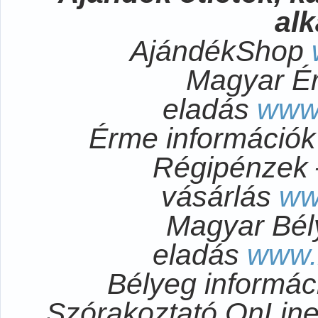
al
AjándékShop
Magyar É
eladás
www
Érme információ
Régipénzek 
vásárlás
ww
Magyar Bél
eladás
www.
Bélyeg informá
Szórakoztató OnLi