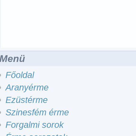
Menü
Főoldal
Aranyérme
Ezüstérme
Szinesfém érme
Forgalmi sorok