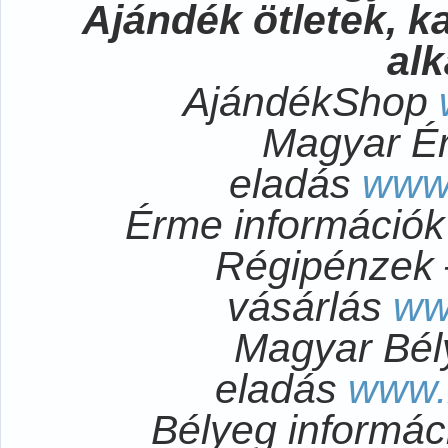
Ajándék ötletek, 
al
AjándékShop
Magyar É
eladás
www
Érme információ
Régipénzek 
vásárlás
ww
Magyar Bél
eladás
www.
Bélyeg informá