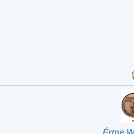
Érme W