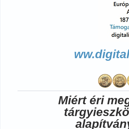
ww.digita
Miért éri me
tárgyieszk
alapítvá