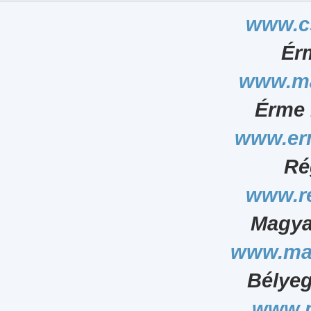
www.c
Ér
www.ma
Érme 
www.er
Ré
www.r
Magya
www.ma
Bélyeg
www.p