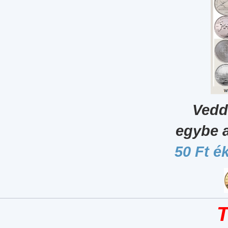
Vedd
egybe 
50 Ft é
T