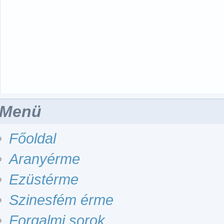
Menü
Főoldal
Aranyérme
Ezüstérme
Szinesfém érme
Forgalmi sorok