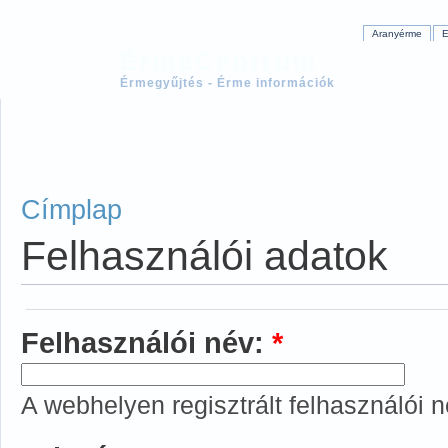
Aranyérme
E
ÉrmeCentrum
Érmegyűjtés - Érme információk
Címplap
Felhasználói adatok
Felhasználói név:
*
A webhelyen regisztrált felhasználói n