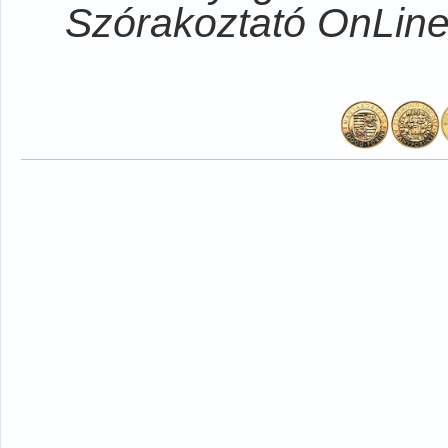
Szórakoztató OnLi