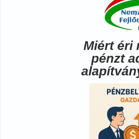
Miért ér
pénzt a
alapítvá