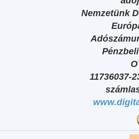
adój
Nemzetünk Dig
Európa
Adószámun
Pénzbel
O
11736037-2
számlas
www.digita