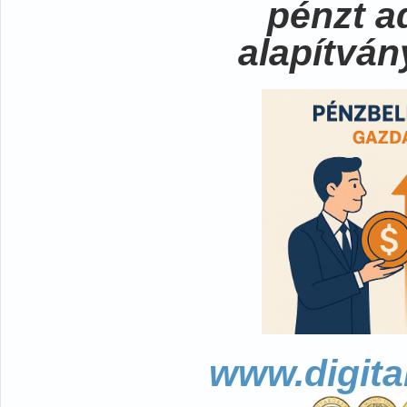
pénzt a
alapítvá
www.digita