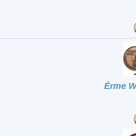
Érme W