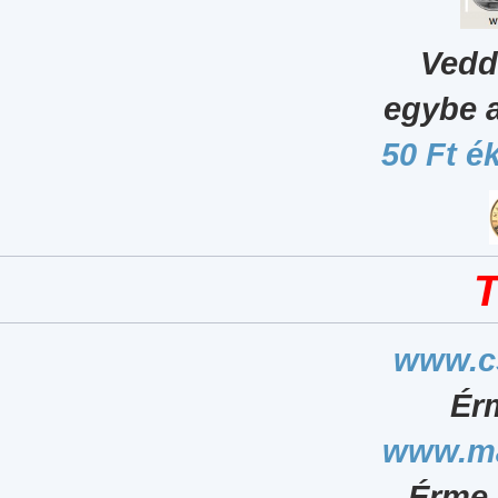
Vedd
egybe 
50 Ft é
T
www.c
Ér
www.ma
Érme 