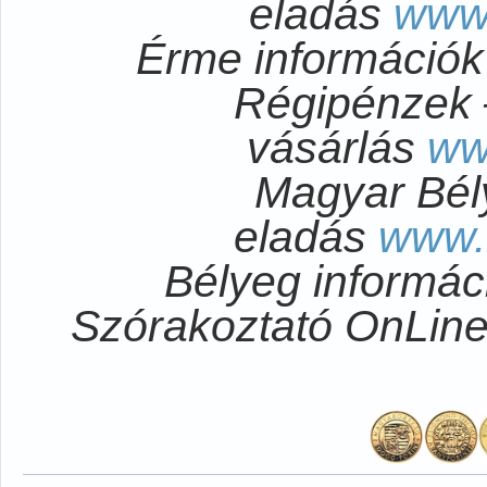
eladás
www
Érme információ
Régipénzek 
vásárlás
ww
Magyar Bél
eladás
www.
Bélyeg informá
Szórakoztató OnLi