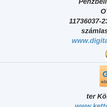
Pénzbel
O
11736037-2
számlas
www.digita
ter Kö
www.kett