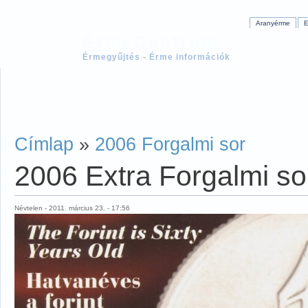
Aranyérme
E
ÉrmeCentrum
Érmegyűjtés - Érme információk
Címlap
»
2006 Forgalmi sor
2006 Extra Forgalmi so
Névtelen - 2011. március 23. - 17:56