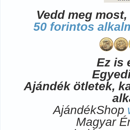
Vedd meg most, 
50 forintos alka
Ez is 
Egyedi
Ajándék ötletek, 
al
AjándékShop
Magyar É