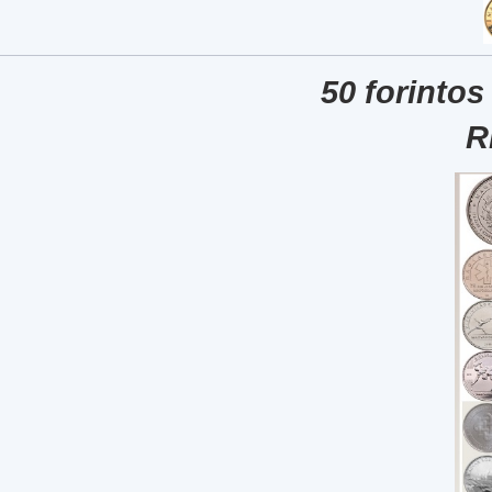
50 forintos
R