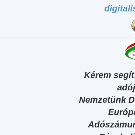
digital
Kérem segít
adój
Nemzetünk Dig
Európa
Adószámun