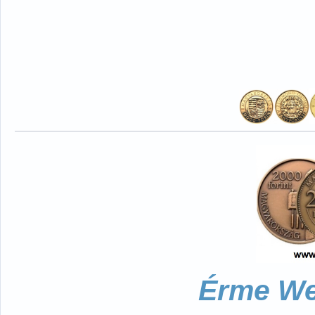
Érme We