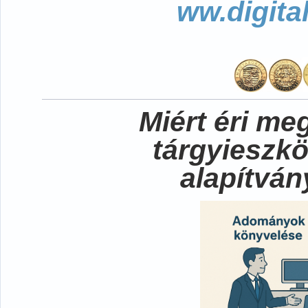
ww.digita
Miért éri me
tárgyieszk
alapítvá