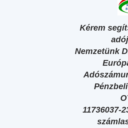
Kérem segít
adój
Nemzetünk Dig
Európa
Adószámun
Pénzbel
O
11736037-2
számlas