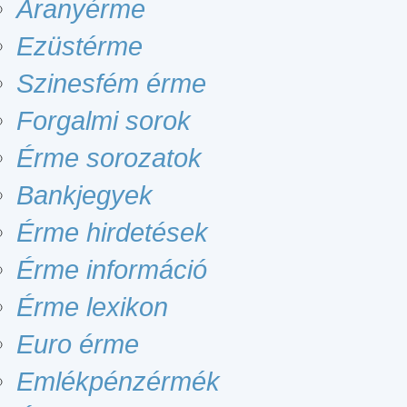
Aranyérme
Ezüstérme
Szinesfém érme
Forgalmi sorok
Érme sorozatok
Bankjegyek
Érme hirdetések
Érme információ
Érme lexikon
Euro érme
Emlékpénzérmék