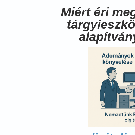
Miért éri me
tárgyieszk
alapítvá