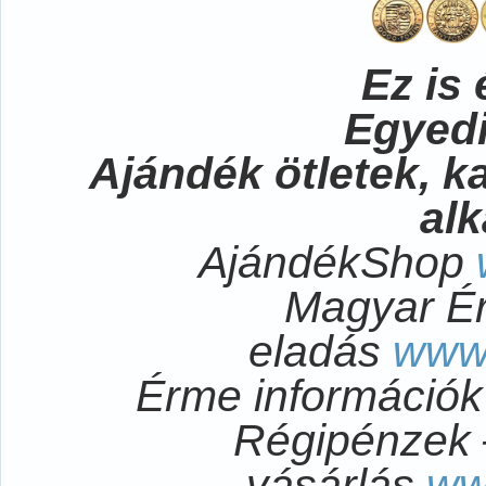
Ez is 
Egyedi
Ajándék ötletek, 
al
AjándékShop
Magyar É
eladás
www
Érme információ
Régipénzek 
vásárlás
ww