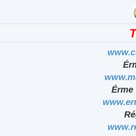
T
www.c
Ér
www.ma
Érme 
www.er
Ré
www.r