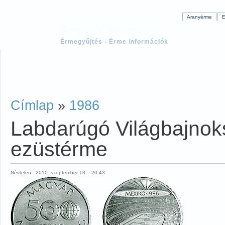
Aranyérme
E
ÉrmeCentrum
Érmegyűjtés - Érme információk
Címlap
»
1986
Labdarúgó Világbajnok
ezüstérme
Névtelen - 2010. szeptember 13. - 20:43