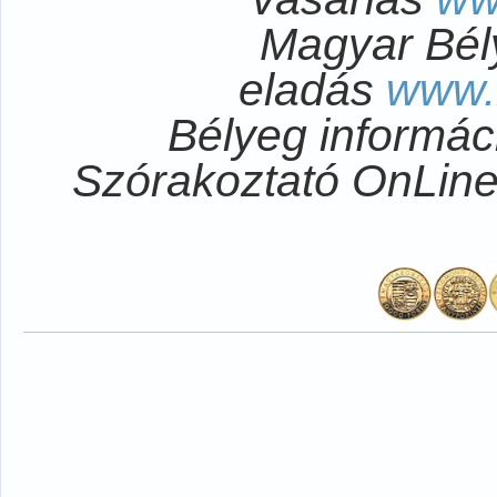
Magyar Bél
eladás
www.
Bélyeg informá
Szórakoztató OnLi