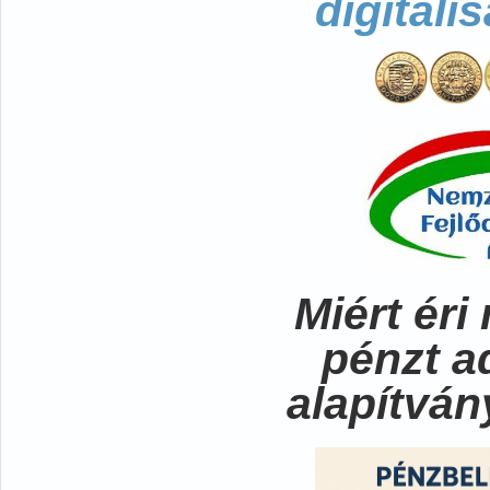
digitali
Miért ér
pénzt a
alapítvá