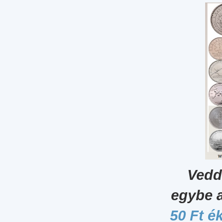
Vedd
egybe 
50 Ft é