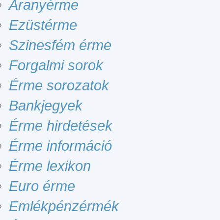
Aranyérme
Ezüstérme
Szinesfém érme
Forgalmi sorok
Érme sorozatok
Bankjegyek
Érme hirdetések
Érme információ
Érme lexikon
Euro érme
Emlékpénzérmék