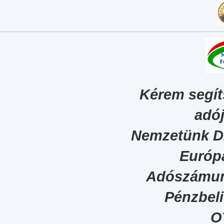
Kérem segít
adój
Nemzetünk Dig
Európa
Adószámun
Pénzbel
O