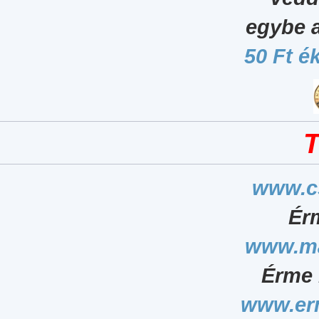
egybe 
50 Ft é
T
www.c
Ér
www.ma
Érme 
www.er