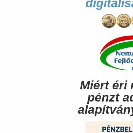
digitali
Miért ér
pénzt a
alapítvá