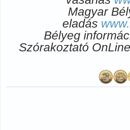
Magyar Bél
eladás
www.
Bélyeg informá
Szórakoztató OnLi