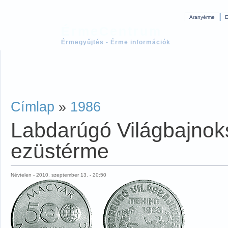
Aranyérme
E
ÉrmeCentrum
Érmegyűjtés - Érme információk
Címlap
»
1986
Labdarúgó Világbajnok
ezüstérme
Névtelen - 2010. szeptember 13. - 20:50