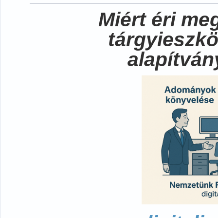
Miért éri me
tárgyieszk
alapítvá