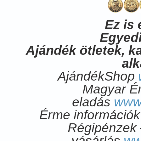
Ez is 
Egyedi
Ajándék ötletek, 
al
AjándékShop
Magyar É
eladás
www
Érme információ
Régipénzek 
vásárlás
ww