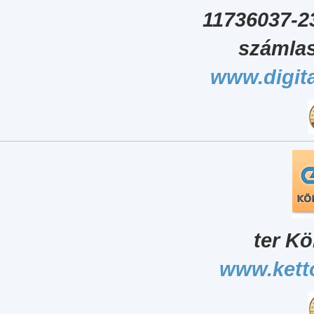
11736037-2
számlas
www.digita
ter Kö
www.kett