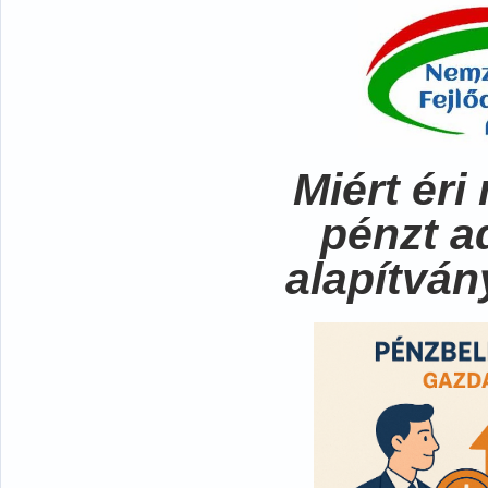
Miért ér
pénzt a
alapítvá