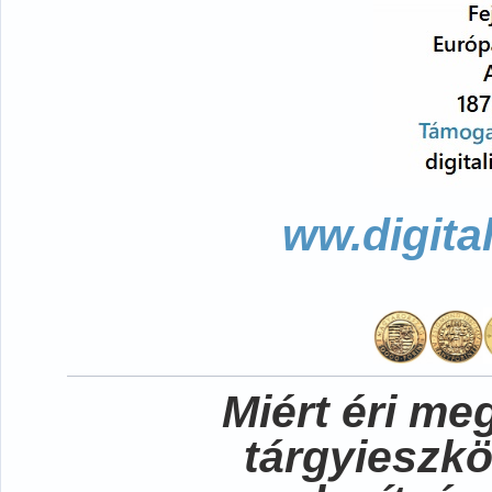
ww.digita
Miért éri me
tárgyieszk