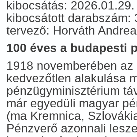
kibocsátás: 2026.01.29.
kibocsátott darabszám:
tervező: Horváth Andrea
100 éves a budapesti 
1918 novemberében az I.
kedvezőtlen alakulása m
pénzügyminisztérium távi
már egyedüli magyar p
(ma Kremnica, Szlováki
Pénzverő azonnali lesze