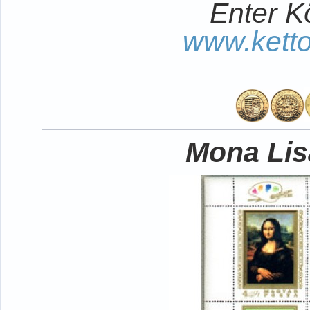
Enter K
www.kett
Mona Lisa