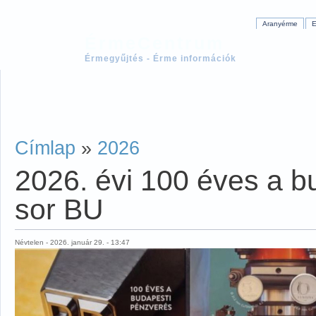
Aranyérme
E
ÉrmeCentrum
Érmegyűjtés - Érme információk
Címlap
»
2026
2026. évi 100 éves a b
sor BU
Névtelen - 2026. január 29. - 13:47