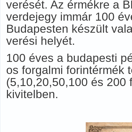
verését. Az érmékre a BP
verdejegy immár 100 éve 
Budapesten készült va
verési helyét.
100 éves a budapesti pé
os forgalmi forintérmék t
(5,10,20,50,100 és 200 f
kivitelben.