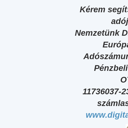
Kérem segít
adój
Nemzetünk Dig
Európa
Adószámun
Pénzbel
O
11736037-2
számlas
www.digita