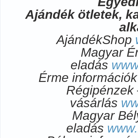
Egyedi
Ajándék ötletek, 
al
AjándékShop
Magyar É
eladás
www
Érme információ
Régipénzek 
vásárlás
ww
Magyar Bél
eladás
www.