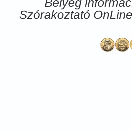
Bélyeg informá
Szórakoztató OnLi