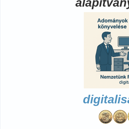
alapítvá
digitali