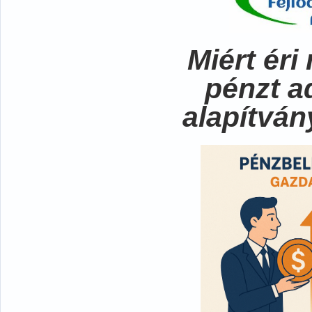
Miért ér
pénzt a
alapítvá