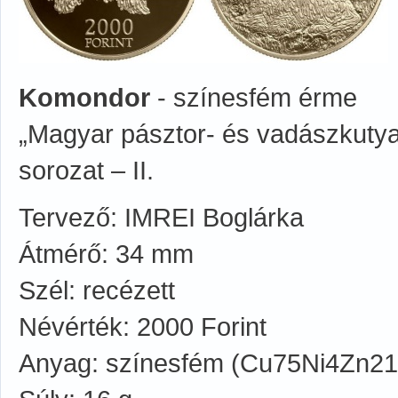
Komondor
- színesfém érme
„Magyar pásztor- és vadászkutya 
sorozat – II.
Tervező: IMREI Boglárka
Átmérő: 34 mm
Szél: recézett
Névérték: 2000 Forint
Anyag: színesfém (Cu75Ni4Zn21