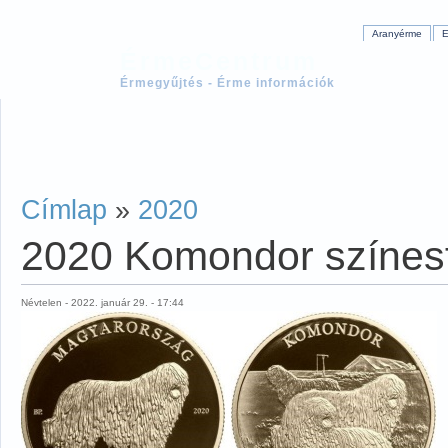
Aranyérme
E
ÉrmeCentrum
Érmegyűjtés - Érme információk
Címlap
»
2020
2020 Komondor színes
Névtelen - 2022. január 29. - 17:44