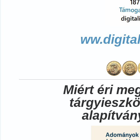
ww.digita
Miért éri me
tárgyieszk
alapítvá