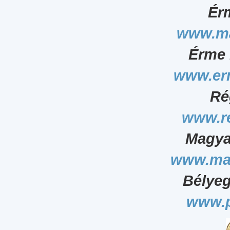
Ér
www.ma
Érme 
www.er
Ré
www.r
Magya
www.ma
Bélyeg
www.p