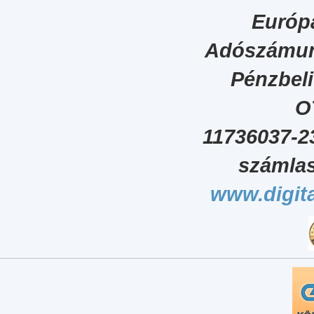
Európa
Adószámun
Pénzbel
O
11736037-2
számlas
www.digita