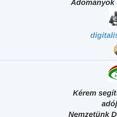
Adományok 
digital
Kérem segít
adój
Nemzetünk Dig