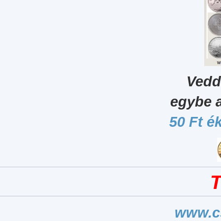
Vedd
egybe 
50 Ft é
T
www.c