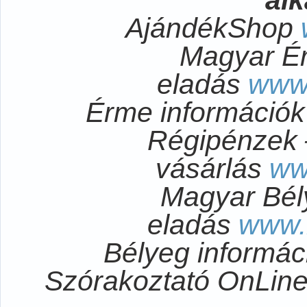
AjándékShop
Magyar É
eladás
www
Érme információ
Régipénzek 
vásárlás
ww
Magyar Bél
eladás
www.
Bélyeg informá
Szórakoztató OnLi