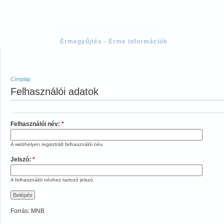
ÉrmeCentrum
Érmegyűjtés - Érme információk
Címplap
Felhasználói adatok
Felhasználói név:
*
A webhelyen regisztrált felhasználói név.
Jelszó:
*
A felhasználói névhez tartozó jelszó.
Forrás: MNB