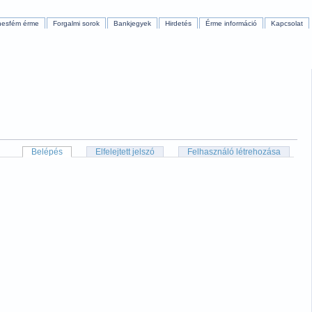
nesfém érme
Forgalmi sorok
Bankjegyek
Hirdetés
Érme információ
Kapcsolat
Belépés
Elfelejtett jelszó
Felhasználó létrehozása